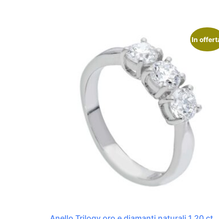
In offert
Anello Trilogy oro e diamanti naturali 1.20 ct