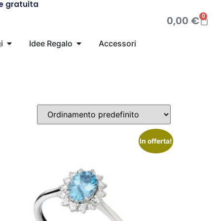
re gratuita
0
0,00
€
i
Idee Regalo
Accessori
In offerta!