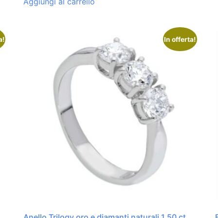
Aggiungi al carrello
a!
In offerta!
Anello Trilogy oro e diamanti naturali 1.50 ct