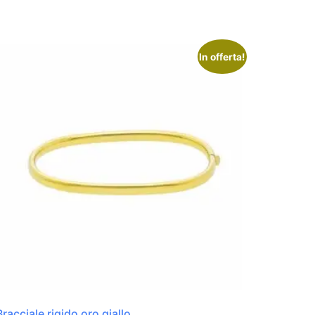
In offerta!
Bracciale rigido oro giallo