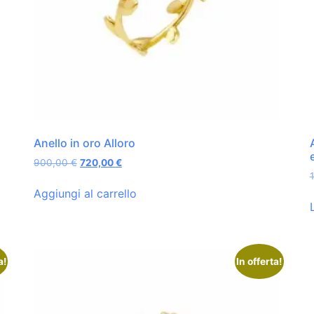
Anello in oro Alloro
900,00
€
720,00
€
Aggiungi al carrello
a!
In offerta!