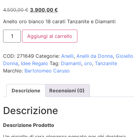
4.500,00
€
3.900,00
€
Anello oro bianco 18 carati Tanzanite e Diamanti
Aggiungi al carrello
COD:
271649
Categorie:
Anelli
,
Anelli da Donna
,
Gioiello
Donna
,
Idee Regalo
Tag:
Diamanti
,
oro
,
Tanzanite
Marchio:
Bartolomeo Caruso
Descrizione
Recensioni (0)
Descrizione
Descrizione Prodotto
Un gioiello di rara eleganza pensato per chi desidera