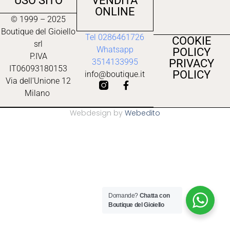
USO SITO
VENDITA
ONLINE
© 1999 – 2025
Boutique del Gioiello
Tel 0286461726
COOKIE
srl
Whatsapp
POLICY
P.IVA
PRIVACY
3514133995
IT06093180153
POLICY
info@boutique.it
Via dell’Unione 12
Milano
Webdesign by
Webedito
Domande?
Chatta con
Boutique del Gioiello