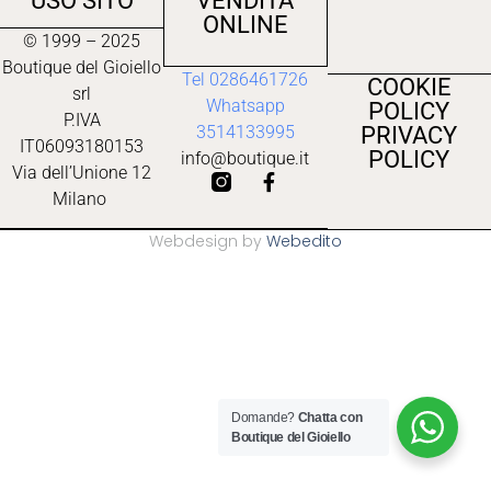
USO SITO
VENDITA
ONLINE
© 1999 – 2025
Boutique del Gioiello
Tel 0286461726
COOKIE
srl
Whatsapp
POLICY
P.IVA
PRIVACY
3514133995
IT06093180153
POLICY
info@boutique.it
Via dell’Unione 12
Milano
Webdesign by
Webedito
Domande?
Chatta con
Boutique del Gioiello