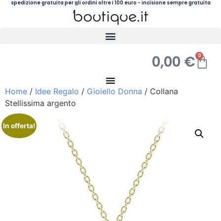
spedizione gratuita per gli ordini oltre i 100 euro - incisione sempre gratuita
0
0,00
€
Home
/
Idee Regalo
/
Gioiello Donna
/ Collana
Stellissima argento
In offerta!